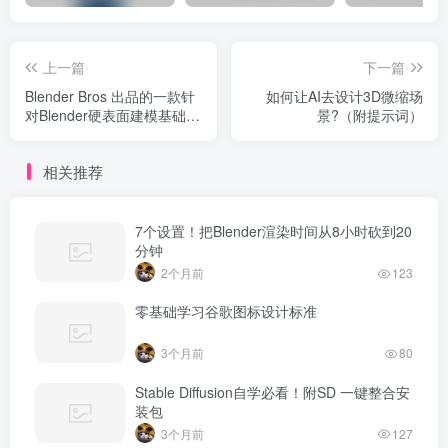
上一篇
下一篇
Blender Bros 出品的一款针
如何让AI去设计3D微缩场
对Blender‌硬表面建模基础教
景?（附提示词）
程
相关推荐
7个设置！把Blender渲染时间从8小时砍到20
分钟
2个月前
123
零基础学习谷歌图标设计标准
3个月前
80
Stable Diffusion自学必看！附SD 一键整合安
装包
3个月前
127