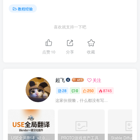
教程经验
如果不确定是否有害，请
关闭自动运行Python脚本
喜欢就支持一下吧
原文地址：https://thehackernews.com/2025/11/hackers-
hijack-blender-3d-assets-to.html
点赞
10
分享
收藏
起飞
关注
28
0
250
8745
这家伙很懒，什么都没有写...
USE全局翻译_v2.0.5-Blender一键汉化插件
PROTO游戏资产工具