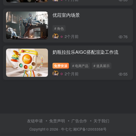
优菈室内场景
# 角色
2个月前
76
奶瓶拉拉乐AIGC搭配渲染工作流
免费资源
# 电商产品
# 道具展示
2个月前
55
友链申请
免责声明
广告合作
关于我们
Copyright © 2026 ·
牛七七
湘ICP备12003358号