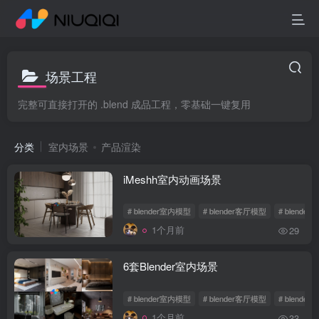
场景工程
完整可直接打开的 .blend 成品工程，零基础一键复用
分类
室内场景
产品渲染
iMeshh室内动画场景
# blender室内模型
# blender客厅模型
# blende
1个月前
29
6套Blender室内场景
# blender室内模型
# blender客厅模型
# blende
1个月前
33