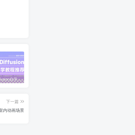
Stable Diffusion自学必看！附SD 一键整合安装包
7个设置！把Blender渲染时间从8小时砍到20分钟
一文详解最新开源模型 Flux.1（附新版工作流&模型资源包）
下一篇
hh室内动画场景