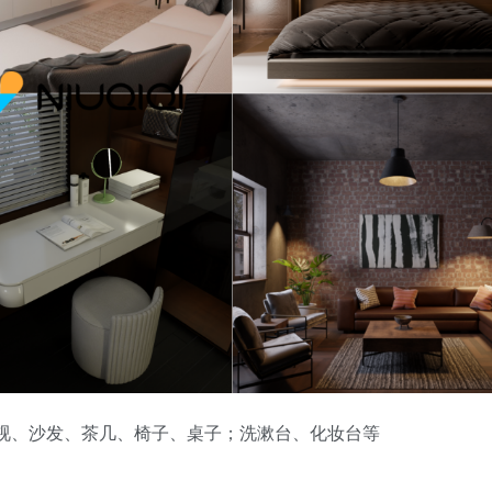
、电视、沙发、茶几、椅子、桌子；洗漱台、化妆台等