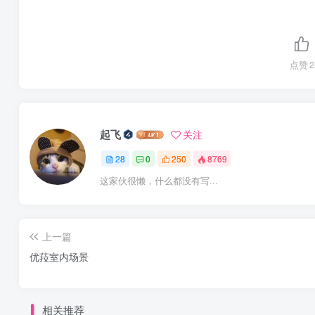
点赞
2
起飞
关注
28
0
250
8769
这家伙很懒，什么都没有写...
上一篇
优菈室内场景
相关推荐