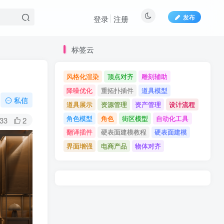
发布
登录
注册
标签云
风格化渲染
顶点对齐
雕刻辅助
降噪优化
重拓扑插件
道具模型
私信
道具展示
资源管理
资产管理
设计流程
角色模型
角色
街区模型
自动化工具
33
2
翻译插件
硬表面建模教程
硬表面建模
界面增强
电商产品
物体对齐