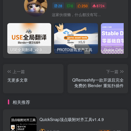
28
0
250
8724
这家伙很懒，什么都没有写...
USE全局翻译_v2.0.5-Blender一键汉化插件
PROTO游戏资产工具
上一篇
下一篇
无更多文章
QRemeshify一款开源且完全
免费的 Blender 重拓扑插件
相关推荐
QuickSnap顶点吸附对齐工具v1.4.9